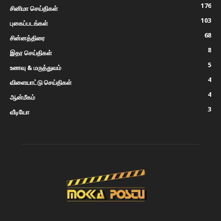
176
சினிமா செய்திகள்
103
புகைப்படங்கள்
68
சின்னத்திரை
8
இதர செய்திகள்
5
உணவு & மருத்துவம்
4
விளையாட்டு செய்திகள்
4
ஆன்மீகம்
3
வீடியோ