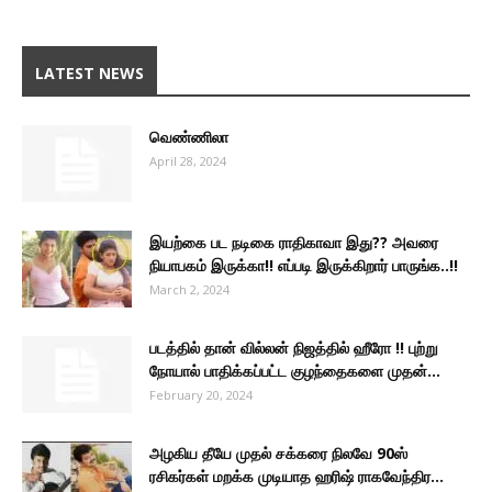
LATEST NEWS
வெண்ணிலா
April 28, 2024
இயற்கை பட நடிகை ராதிகாவா இது?? அவரை
நியாபகம் இருக்கா!! எப்படி இருக்கிறார் பாருங்க..!!
March 2, 2024
படத்தில் தான் வில்லன் நிஜத்தில் ஹீரோ !! புற்று
நோயால் பாதிக்கப்பட்ட குழந்தைகளை முதன்...
February 20, 2024
அழகிய தீயே முதல் சக்கரை நிலவே 90ஸ்
ரசிகர்கள் மறக்க முடியாத ஹரிஷ் ராகவேந்திர...