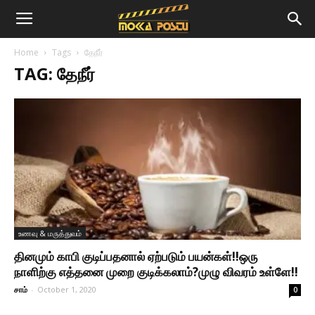
Home
Tags
தேநீர்
TAG: தேநீர்
உணவு & மருத்துவம்
தினமும் காபி குடிப்பதனால் ஏற்படும் பயன்கள்!!ஒரு
நாளிற்கு எத்தனை முறை குடிக்கலாம்?முழு விவரம் உள்ளே!!
சாம்
-
October 1, 2020
0