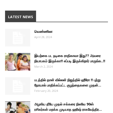
LATEST NEWS
வெண்ணிலா
April 28, 2024
இயற்கை பட நடிகை ராதிகாவா இது?? அவரை
நியாபகம் இருக்கா!! எப்படி இருக்கிறார் பாருங்க..!!
March 2, 2024
படத்தில் தான் வில்லன் நிஜத்தில் ஹீரோ !! புற்று
நோயால் பாதிக்கப்பட்ட குழந்தைகளை முதன்...
February 20, 2024
அழகிய தீயே முதல் சக்கரை நிலவே 90ஸ்
ரசிகர்கள் மறக்க முடியாத ஹரிஷ் ராகவேந்திர...