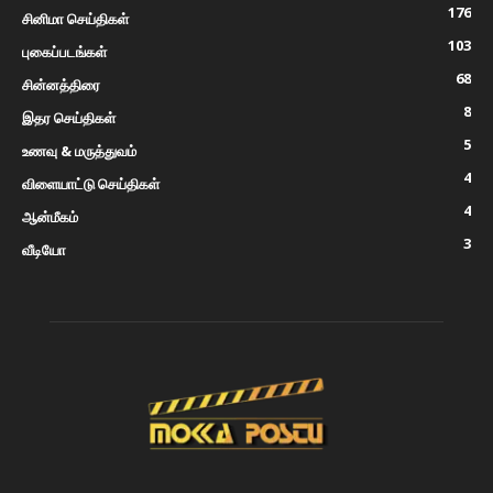
176
சினிமா செய்திகள்
103
புகைப்படங்கள்
68
சின்னத்திரை
8
இதர செய்திகள்
5
உணவு & மருத்துவம்
4
விளையாட்டு செய்திகள்
4
ஆன்மீகம்
3
வீடியோ