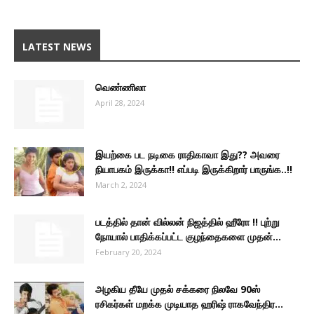
LATEST NEWS
வெண்ணிலா
April 28, 2024
இயற்கை பட நடிகை ராதிகாவா இது?? அவரை
நியாபகம் இருக்கா!! எப்படி இருக்கிறார் பாருங்க..!!
March 2, 2024
படத்தில் தான் வில்லன் நிஜத்தில் ஹீரோ !! புற்று
நோயால் பாதிக்கப்பட்ட குழந்தைகளை முதன்...
February 20, 2024
அழகிய தீயே முதல் சக்கரை நிலவே 90ஸ்
ரசிகர்கள் மறக்க முடியாத ஹரிஷ் ராகவேந்திர...