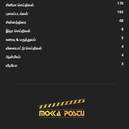
176
சினிமா செய்திகள்
103
புகைப்படங்கள்
68
சின்னத்திரை
8
இதர செய்திகள்
5
உணவு & மருத்துவம்
4
விளையாட்டு செய்திகள்
4
ஆன்மீகம்
3
வீடியோ