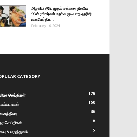
அழகிய தீயே முதல் சக்கரை நிலவே
90ஸ் ரசிகர்கள் மறக்க முடியாத ஹரிஷ்
ராகவேந்திர...
February 16, 2024
OPULAR CATEGORY
176
னிமா செய்திகள்
103
கைப்படங்கள்
68
ன்னத்திரை
8
ர செய்திகள்
5
வு & மருத்துவம்