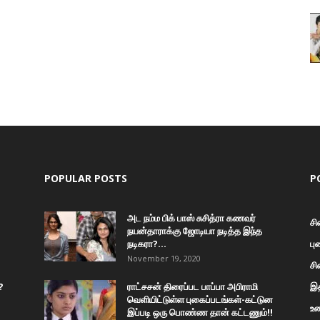
POPULAR POSTS
P
அட நம்ம பிக் பாஸ் சுசித்ரா கணவர்
சி
நயன்தாராக்கு ஜோடியா நடித்த இந்த
நடிகரா?...
பு
November 19, 2020
சி
?
ராட்சசன் திரைப்பட பாப்பா அபிராமி
இத
வெளியிட்டுள்ள புகைப்படங்கள்-கட்டுன
உண
இப்படி ஒரு பொண்ண தான் கட்டணும்!!