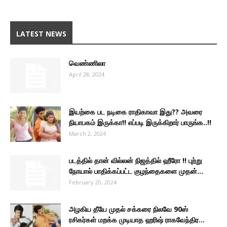
LATEST NEWS
வெண்ணிலா
April 28, 2024
இயற்கை பட நடிகை ராதிகாவா இது?? அவரை
நியாபகம் இருக்கா!! எப்படி இருக்கிறார் பாருங்க..!!
March 2, 2024
படத்தில் தான் வில்லன் நிஜத்தில் ஹீரோ !! புற்று
நோயால் பாதிக்கப்பட்ட குழந்தைகளை முதன்...
February 20, 2024
அழகிய தீயே முதல் சக்கரை நிலவே 90ஸ்
ரசிகர்கள் மறக்க முடியாத ஹரிஷ் ராகவேந்திர...