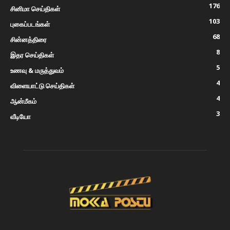
176
சினிமா செய்திகள்
103
புகைப்படங்கள்
68
சின்னத்திரை
8
இதர செய்திகள்
5
உணவு & மருத்துவம்
4
விளையாட்டு செய்திகள்
4
ஆன்மீகம்
3
வீடியோ