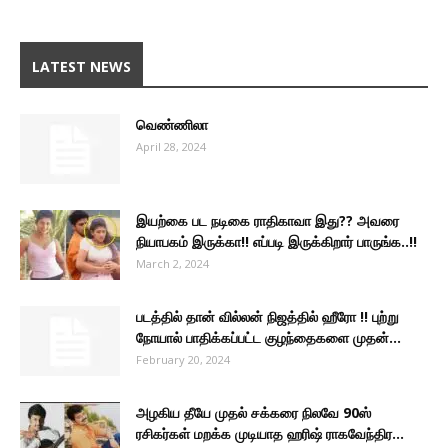
LATEST NEWS
வெண்ணிலா
April 28, 2024
இயற்கை பட நடிகை ராதிகாவா இது?? அவரை
நியாபகம் இருக்கா!! எப்படி இருக்கிறார் பாருங்க..!!
March 2, 2024
படத்தில் தான் வில்லன் நிஜத்தில் ஹீரோ !! புற்று
நோயால் பாதிக்கப்பட்ட குழந்தைகளை முதன்...
February 20, 2024
அழகிய தீயே முதல் சக்கரை நிலவே 90ஸ்
ரசிகர்கள் மறக்க முடியாத ஹரிஷ் ராகவேந்திர...