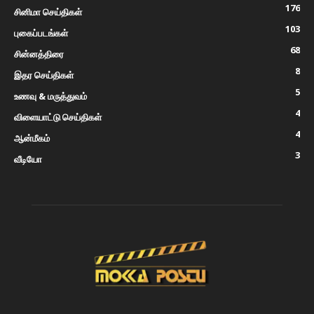
176
சினிமா செய்திகள்
103
புகைப்படங்கள்
68
சின்னத்திரை
8
இதர செய்திகள்
5
உணவு & மருத்துவம்
4
விளையாட்டு செய்திகள்
4
ஆன்மீகம்
3
வீடியோ