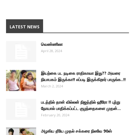
LATEST NEWS
வெண்ணிலா
April 28, 2024
இயற்கை பட நடிகை ராதிகாவா இது?? அவரை
நியாபகம் இருக்கா!! எப்படி இருக்கிறார் பாருங்க..!!
March 2, 2024
படத்தில் தான் வில்லன் நிஜத்தில் ஹீரோ !! புற்று
நோயால் பாதிக்கப்பட்ட குழந்தைகளை முதன்...
February 20, 2024
அழகிய தீயே முதல் சக்கரை நிலவே 90ஸ்