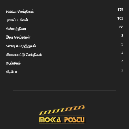
176
சினிமா செய்திகள்
103
புகைப்படங்கள்
68
சின்னத்திரை
8
இதர செய்திகள்
5
உணவு & மருத்துவம்
4
விளையாட்டு செய்திகள்
4
ஆன்மீகம்
3
வீடியோ