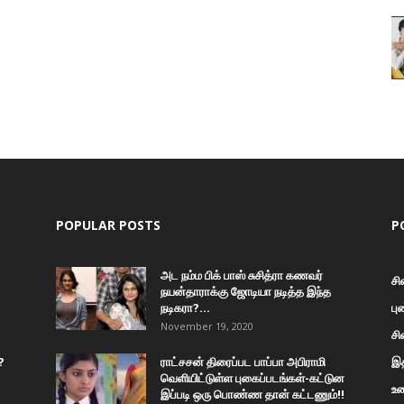
POPULAR POSTS
P
அட நம்ம பிக் பாஸ் சுசித்ரா கணவர்
சி
நயன்தாராக்கு ஜோடியா நடித்த இந்த
நடிகரா?...
பு
November 19, 2020
சி
?
ராட்சசன் திரைப்பட பாப்பா அபிராமி
இத
வெளியிட்டுள்ள புகைப்படங்கள்-கட்டுன
உண
இப்படி ஒரு பொண்ண தான் கட்டணும்!!