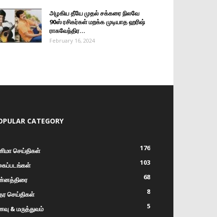
அழகிய தீயே முதல் சக்கரை நிலவே
90ஸ் ரசிகர்கள் மறக்க முடியாத ஹரிஷ்
ராகவேந்திர...
February 16, 2024
OPULAR CATEGORY
176
னிமா செய்திகள்
103
கைப்படங்கள்
68
ன்னத்திரை
8
ர செய்திகள்
5
வு & மருத்துவம்