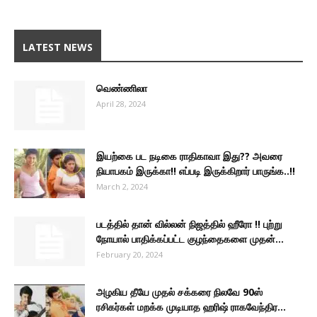
LATEST NEWS
வெண்ணிலா
April 28, 2024
இயற்கை பட நடிகை ராதிகாவா இது?? அவரை
நியாபகம் இருக்கா!! எப்படி இருக்கிறார் பாருங்க..!!
March 2, 2024
படத்தில் தான் வில்லன் நிஜத்தில் ஹீரோ !! புற்று
நோயால் பாதிக்கப்பட்ட குழந்தைகளை முதன்...
February 20, 2024
அழகிய தீயே முதல் சக்கரை நிலவே 90ஸ்
ரசிகர்கள் மறக்க முடியாத ஹரிஷ் ராகவேந்திர...