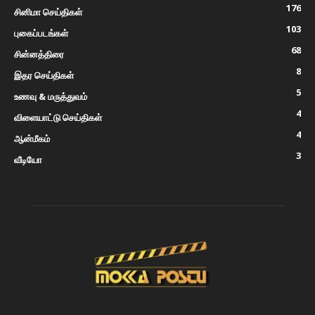
176
சினிமா செய்திகள்
103
புகைப்படங்கள்
68
சின்னத்திரை
8
இதர செய்திகள்
5
உணவு & மருத்துவம்
4
விளையாட்டு செய்திகள்
4
ஆன்மீகம்
3
வீடியோ