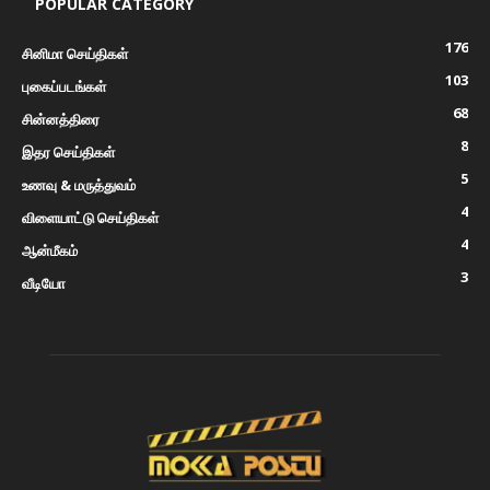
POPULAR CATEGORY
176
சினிமா செய்திகள்
103
புகைப்படங்கள்
68
சின்னத்திரை
8
இதர செய்திகள்
5
உணவு & மருத்துவம்
4
விளையாட்டு செய்திகள்
4
ஆன்மீகம்
3
வீடியோ