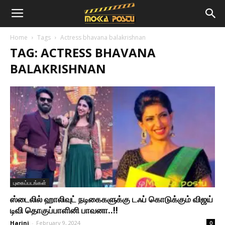
Home
Tags
Actress bhavana balakrishnan
TAG: ACTRESS BHAVANA
BALAKRISHNAN
புகைப்படங்கள்
ஸ்டைலில் ஹாலிவுட் நடிகைகளுக்கு டஃப் கொடுக்கும் விஜய்
டிவி தொகுப்பாளினி பாவனா..!!
Harini
-
February 9, 2024
0