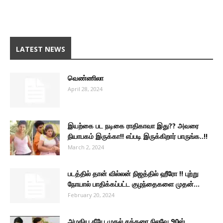
LATEST NEWS
வெண்ணிலா
April 28, 2024
இயற்கை பட நடிகை ராதிகாவா இது?? அவரை
நியாபகம் இருக்கா!! எப்படி இருக்கிறார் பாருங்க..!!
March 2, 2024
படத்தில் தான் வில்லன் நிஜத்தில் ஹீரோ !! புற்று
நோயால் பாதிக்கப்பட்ட குழந்தைகளை முதன்...
February 20, 2024
அழகிய தீயே முதல் சக்கரை நிலவே 90ஸ்