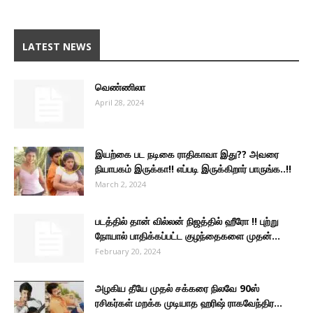
LATEST NEWS
வெண்ணிலா
April 28, 2024
இயற்கை பட நடிகை ராதிகாவா இது?? அவரை
நியாபகம் இருக்கா!! எப்படி இருக்கிறார் பாருங்க..!!
March 2, 2024
படத்தில் தான் வில்லன் நிஜத்தில் ஹீரோ !! புற்று
நோயால் பாதிக்கப்பட்ட குழந்தைகளை முதன்...
February 20, 2024
அழகிய தீயே முதல் சக்கரை நிலவே 90ஸ்
ரசிகர்கள் மறக்க முடியாத ஹரிஷ் ராகவேந்திர...