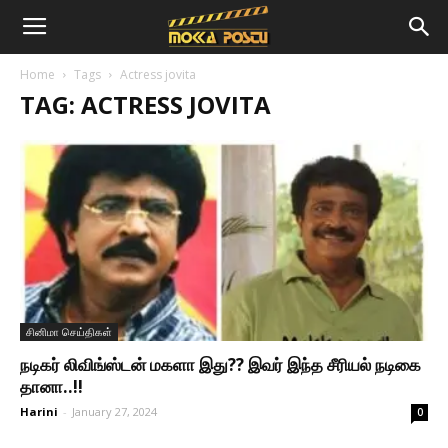
Home
Tags
Actress jovita
TAG: ACTRESS JOVITA
சினிமா செய்திகள்
நடிகர் லிவிங்ஸ்டன் மகளா இது?? இவர் இந்த சீரியல் நடிகை
தானா..!!
Harini
-
January 27, 2024
0