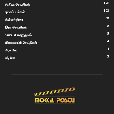
176
சினிமா செய்திகள்
103
புகைப்படங்கள்
68
சின்னத்திரை
8
இதர செய்திகள்
5
உணவு & மருத்துவம்
4
விளையாட்டு செய்திகள்
4
ஆன்மீகம்
3
வீடியோ