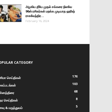
அழகிய தீயே முதல் சக்கரை நிலவே
90ஸ் ரசிகர்கள் மறக்க முடியாத ஹரிஷ்
ராகவேந்திர...
February 16, 2024
OPULAR CATEGORY
176
னிமா செய்திகள்
103
கைப்படங்கள்
68
ன்னத்திரை
8
ர செய்திகள்
5
வு & மருத்துவம்