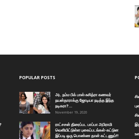
POPULAR POSTS
P
அட நம்ம பிக் பாஸ் சுசித்ரா கணவர்
சி
நயன்தாராக்கு ஜோடியா நடித்த இந்த
நடிகரா?...
பு
November 19, 2020
சி
?
ராட்சசன் திரைப்பட பாப்பா அபிராமி
இத
வெளியிட்டுள்ள புகைப்படங்கள்-கட்டுன
உண
இப்படி ஒரு பொண்ண தான் கட்டணும்!!