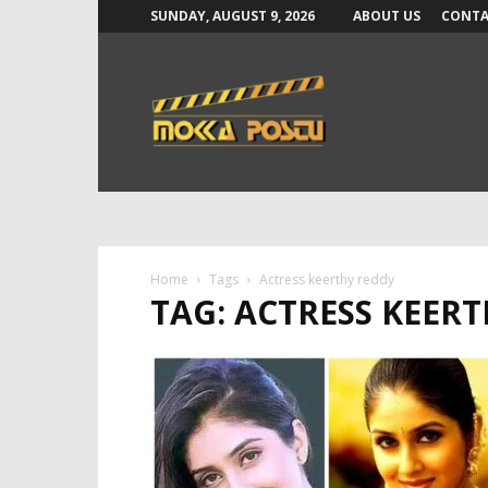
SUNDAY, AUGUST 9, 2026
ABOUT US
CONTA
Mokka
Postu
News
Home
Tags
Actress keerthy reddy
TAG: ACTRESS KEER