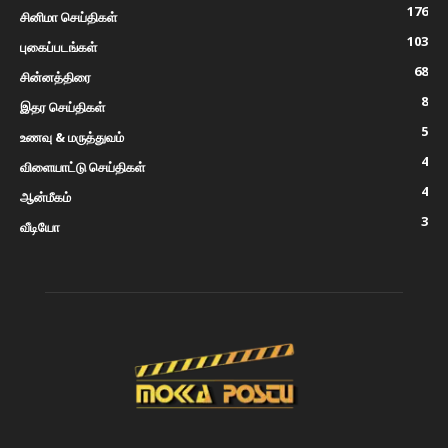
176
சினிமா செய்திகள்
103
புகைப்படங்கள்
68
சின்னத்திரை
8
இதர செய்திகள்
5
உணவு & மருத்துவம்
4
விளையாட்டு செய்திகள்
4
ஆன்மீகம்
3
வீடியோ