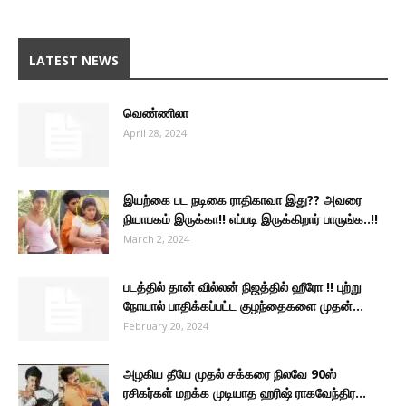
LATEST NEWS
வெண்ணிலா
April 28, 2024
இயற்கை பட நடிகை ராதிகாவா இது?? அவரை
நியாபகம் இருக்கா!! எப்படி இருக்கிறார் பாருங்க..!!
March 2, 2024
படத்தில் தான் வில்லன் நிஜத்தில் ஹீரோ !! புற்று
நோயால் பாதிக்கப்பட்ட குழந்தைகளை முதன்...
February 20, 2024
அழகிய தீயே முதல் சக்கரை நிலவே 90ஸ்
ரசிகர்கள் மறக்க முடியாத ஹரிஷ் ராகவேந்திர...