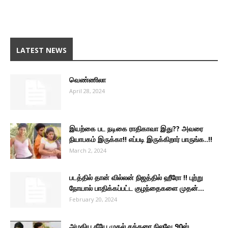
LATEST NEWS
வெண்ணிலா
April 28, 2024
இயற்கை பட நடிகை ராதிகாவா இது?? அவரை
நியாபகம் இருக்கா!! எப்படி இருக்கிறார் பாருங்க..!!
March 2, 2024
படத்தில் தான் வில்லன் நிஜத்தில் ஹீரோ !! புற்று
நோயால் பாதிக்கப்பட்ட குழந்தைகளை முதன்...
February 20, 2024
அழகிய தீயே முதல் சக்கரை நிலவே 90ஸ்