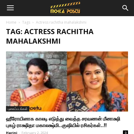
Home
Tags
Actress rachitha mahalakshmi
TAG: ACTRESS RACHITHA
MAHALAKSHMI
புகைப்படங்கள்
ஹீரோயினாக காலடி எடுத்து வைத்த சரவணன் மீனாக்ஷி
புகழ் ராக்ஷிதா மகாலக்ஷ்மி..குஷியில் ரசிகர்கள்..!!
Harini
-
February 2, 2024
0