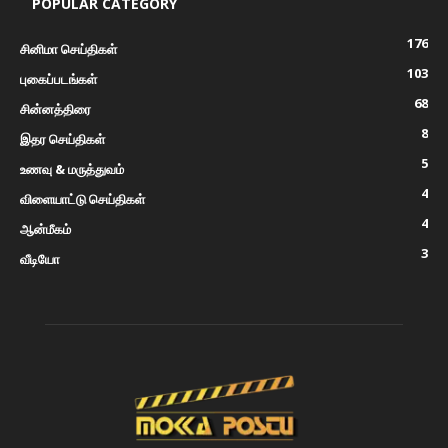
POPULAR CATEGORY
176
சினிமா செய்திகள்
103
புகைப்படங்கள்
68
சின்னத்திரை
8
இதர செய்திகள்
5
உணவு & மருத்துவம்
4
விளையாட்டு செய்திகள்
4
ஆன்மீகம்
3
வீடியோ