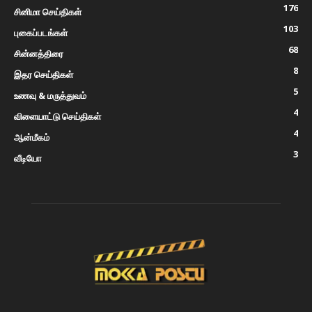
176
சினிமா செய்திகள்
103
புகைப்படங்கள்
68
சின்னத்திரை
8
இதர செய்திகள்
5
உணவு & மருத்துவம்
4
விளையாட்டு செய்திகள்
4
ஆன்மீகம்
3
வீடியோ