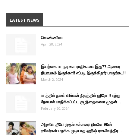
LATEST NEWS
வெண்ணிலா
April 28, 2024
இயற்கை பட நடிகை ராதிகாவா இது?? அவரை
நியாபகம் இருக்கா!! எப்படி இருக்கிறார் பாருங்க..!!
March 2, 2024
படத்தில் தான் வில்லன் நிஜத்தில் ஹீரோ !! புற்று
நோயால் பாதிக்கப்பட்ட குழந்தைகளை முதன்...
February 20, 2024
அழகிய தீயே முதல் சக்கரை நிலவே 90ஸ்
ரசிகர்கள் மறக்க முடியாத ஹரிஷ் ராகவேந்திர...