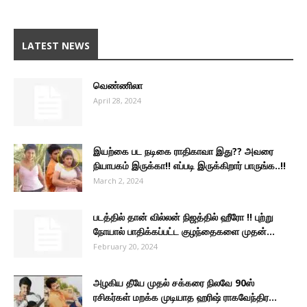
LATEST NEWS
வெண்ணிலா
April 28, 2024
இயற்கை பட நடிகை ராதிகாவா இது?? அவரை
நியாபகம் இருக்கா!! எப்படி இருக்கிறார் பாருங்க..!!
March 2, 2024
படத்தில் தான் வில்லன் நிஜத்தில் ஹீரோ !! புற்று
நோயால் பாதிக்கப்பட்ட குழந்தைகளை முதன்...
February 20, 2024
அழகிய தீயே முதல் சக்கரை நிலவே 90ஸ்
ரசிகர்கள் மறக்க முடியாத ஹரிஷ் ராகவேந்திர...