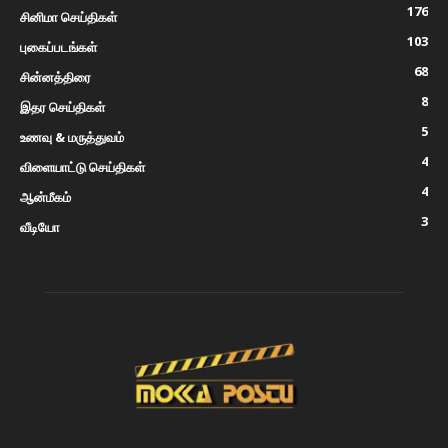
176
சினிமா செய்திகள்
103
புகைப்படங்கள்
68
சின்னத்திரை
8
இதர செய்திகள்
5
உணவு & மருத்துவம்
4
விளையாட்டு செய்திகள்
4
ஆன்மீகம்
3
வீடியோ