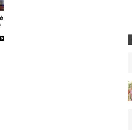
ர்
்
0