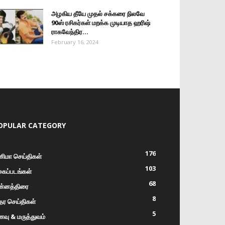
அழகிய தீயே முதல் சக்கரை நிலவே
90ஸ் ரசிகர்கள் மறக்க முடியாத ஹரிஷ்
ராகவேந்திர...
February 16, 2024
OPULAR CATEGORY
176
னிமா செய்திகள்
103
கைப்படங்கள்
68
ன்னத்திரை
8
ர செய்திகள்
5
வு & மருத்துவம்