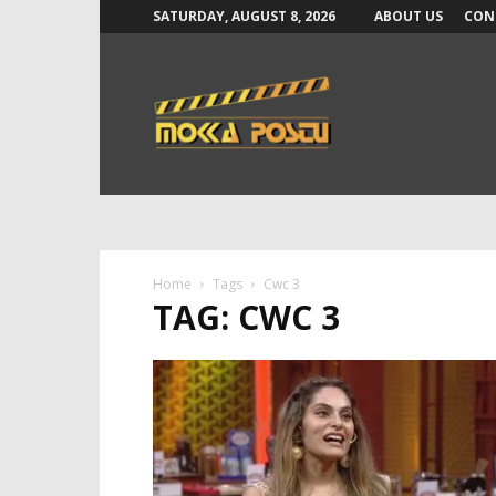
SATURDAY, AUGUST 8, 2026
ABOUT US
CON
Mokka
Postu
News
Home
Tags
Cwc 3
TAG: CWC 3