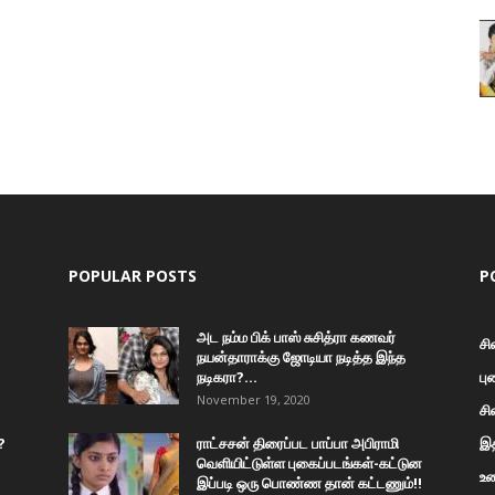
POPULAR POSTS
P
அட நம்ம பிக் பாஸ் சுசித்ரா கணவர்
சி
நயன்தாராக்கு ஜோடியா நடித்த இந்த
நடிகரா?...
பு
November 19, 2020
சி
?
ராட்சசன் திரைப்பட பாப்பா அபிராமி
இத
வெளியிட்டுள்ள புகைப்படங்கள்-கட்டுன
உண
இப்படி ஒரு பொண்ண தான் கட்டணும்!!