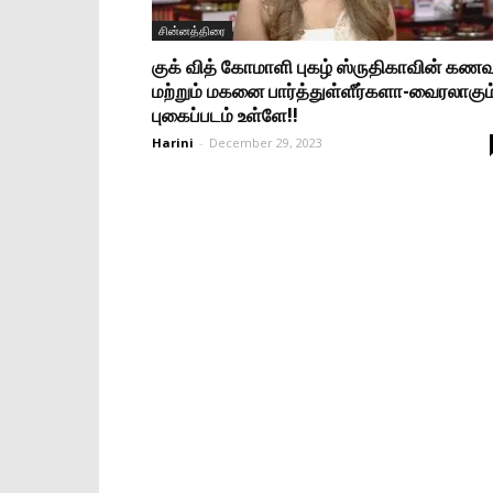
சின்னத்திரை
குக் வித் கோமாளி புகழ் ஸ்ருதிகாவின் கணவ
மற்றும் மகனை பார்த்துள்ளீர்களா-வைரலாகும
புகைப்படம் உள்ளே!!
Harini
-
December 29, 2023