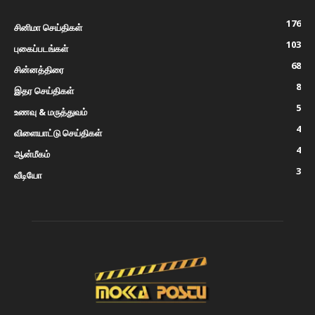
176
சினிமா செய்திகள்
103
புகைப்படங்கள்
68
சின்னத்திரை
8
இதர செய்திகள்
5
உணவு & மருத்துவம்
4
விளையாட்டு செய்திகள்
4
ஆன்மீகம்
3
வீடியோ