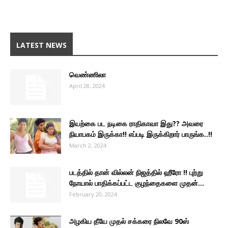
LATEST NEWS
வெண்ணிலா
April 28, 2024
இயற்கை பட நடிகை ராதிகாவா இது?? அவரை
நியாபகம் இருக்கா!! எப்படி இருக்கிறார் பாருங்க..!!
March 2, 2024
படத்தில் தான் வில்லன் நிஜத்தில் ஹீரோ !! புற்று
நோயால் பாதிக்கப்பட்ட குழந்தைகளை முதன்...
February 20, 2024
அழகிய தீயே முதல் சக்கரை நிலவே 90ஸ்