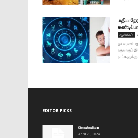
மதிய நேர
கண்டிப்பா
ஆன்மீகம்
ஓய்வு என்பத
உருவாகும் 
நாட்களுக்கு
EDITOR PICKS
வெண்ணிலா
April 28, 2024