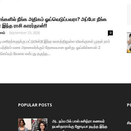
ங்களில் நீங்க அதிகம் ஓய்வெடுப்பவரா? அப்போ நீங்க
 இந்த ராசி காரர்தான்!!
சாம்
-
September 25, 2020
0
ு மனிதர்களுக்கு மட்டுமின்றி இந்த உலகத்திலுள்ள விலங்குகள் முதல் நாம்
இயந்திரம் வரை அனைவர்க்கும் தேவையான ஒன்று. ஓய்வில்லாமல் 2
 செய்யும் வேலை என்பது தகுந்த...
POPULAR POSTS
P
அட நம்ம பிக் பாஸ் சுசித்ரா கணவர்
சி
நயன்தாராக்கு ஜோடியா நடித்த இந்த