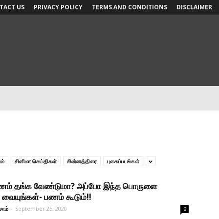
TACT US
PRIVACY POLICY
TERMS AND CONDITIONS
DISCLAIMER
ம்
சினிமா செய்திகள்
சின்னத்திரை
புகைப்படங்கள்
 பணம் தங்க வேண்டுமா? அப்போ இந்த பொருளை
் வையுங்கள்- பணம் கூடும்!!
சாம்
-
September 25, 2020
0