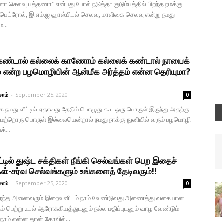
ா செலவு பத்தணா" என்பது போல் நடுத்தர குடும்பத்தில் பிறந்த நமக்கு
, பெட்ரோல், இ.எம்.ஐ ஹாஸ்பிடல் செலவு, மாளிகை செலவு என்று நமது
...
கண்டால் கல்லைக் காணோம் கல்லைக் கண்டால் நாயைக்
என்ற பழமொழியின் ஆன்மீக அர்த்தம் என்ன தெரியுமா?
சாம்
-
September 25, 2020
0
நமது வீட்டில் ஏதாவது தேடும் பொழுது கூட ஒரு பொருள் இருந்து அதற்கு
்றொரு பொருள் இல்லையென்றால் நமது நாக்கு நுனியில் வரும் பழமொழி
்...
ட்டில் துஷ்ட சக்திகள் நீங்கி செல்வங்கள் பெற இதைச்
கள்-சர்வ செல்வங்களும் உங்களைத் தேடிவரும்!!
சாம்
-
September 25, 2020
0
ிறந்த அனைவரும் இறைவனிடம் நாம் வேண்டுவது அணைத்து வகையான
் பெற்று உடல் ஆரோக்கியத்துடனும் நல்ல மதிப்புடனும் வாழ வேண்டும்
 நாம் என்ன தான் கோவில்...