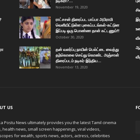
நடிகரா?...
பு
November 19, 2020
சி
?
ராட்சசன் திரைப்பட பாப்பா அபிராமி
இத
வெளியிட்டுள்ள புகைப்படங்கள்-கட்டுன
உண
இப்படி ஒரு பொண்ண தான் கட்டணும்!!
October 30, 2020
வி
ஆன
ரோ
தன் வளர்ப்பு நாயின் பெல்ட்டை வைத்து
தற்கொலை செய்து கொண்ட அஞ்சான்
வீ
திரைப்படம் நடிகர்-இந்திய...
November 13, 2020
UT US
F
a Postu News ultimately provides you the latest Tamil cinema
 health news, small screen happenings, viral videos,
copes for wealth, sports news, actors, actress, celebrities