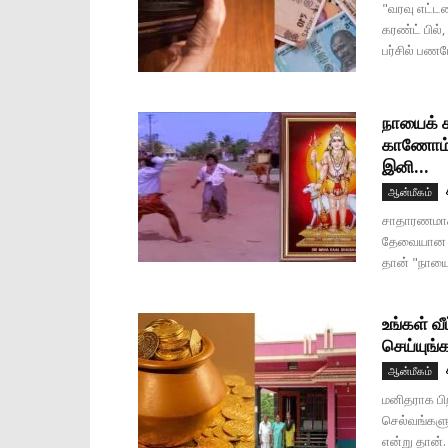
"வரவு எட்டண
கரண்ட் பில்
பர்சில் பணமே
நாயைக் 
காணோம் 
இனி...
ஆன்மீகம்
சாதாரணமாக 
தேவையான மற
தான் "நாயைக
உங்கள் வீ
செய்யுங்
ஆன்மீகம்
மனிதராக ப
செல்வங்களும
என்று தான்.