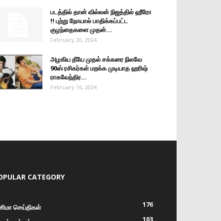
படத்தில் தான் வில்லன் நிஜத்தில் ஹீரோ
!! புற்று நோயால் பாதிக்கப்பட்ட
குழந்தைகளை முதன்...
February 20, 2024
அழகிய தீயே முதல் சக்கரை நிலவே
90ஸ் ரசிகர்கள் மறக்க முடியாத ஹரிஷ்
ராகவேந்திர...
February 16, 2024
OPULAR CATEGORY
176
னிமா செய்திகள்
103