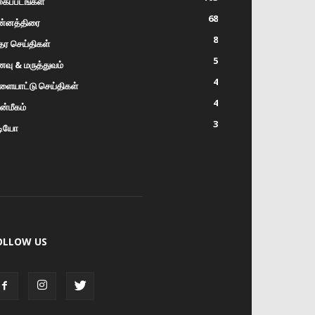
கைப்படங்கள்
68
ன்னத்திரை
8
ர செய்திகள்
5
வு & மருத்துவம்
4
ளையாட்டு செய்திகள்
4
்மீகம்
3
டியோ
OLLOW US