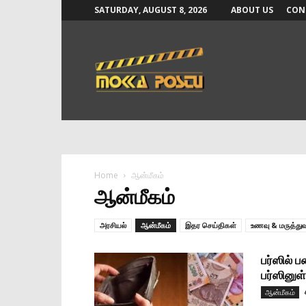
SATURDAY, AUGUST 8, 2026
ABOUT US
CON
Mokka
Postu
News
Home
ஆன்மீகம்
ஆன்மீகம்
அரசியல்
ஆன்மீகம்
இதர செய்திகள்
உணவு & மருத்துவ
பர்ஸில்
பர்ஸினுள
ஆன்மீகம்