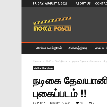
FRIDAY, AUGUST 7, 2026
ABOUT US
CONTAC
Mokka
Postu
News
சினிமா செய்திகள்
சின்னத்திரை
புகைப்பட
Home
சினிமா செய்திகள்
நடிகை தேவயானி மகளை பார்துள
சினிமா செய்திகள்
நடிகை தேவயானி 
புகைப்படம் !!
By
Harini
-
January 14, 2024
47
0