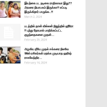
இயற்கை பட நடிகை ராதிகாவா இது??
அவரை நியாபகம் இருக்கா!! எப்படி
இருக்கிறார் பாருங்க..!!
March 2, 2024
படத்தில் தான் வில்லன் நிஜத்தில் ஹீரோ
!! புற்று நோயால் பாதிக்கப்பட்ட
குழந்தைகளை முதன்...
February 20, 2024
அழகிய தீயே முதல் சக்கரை நிலவே
90ஸ் ரசிகர்கள் மறக்க முடியாத ஹரிஷ்
ராகவேந்திர...
February 16, 2024