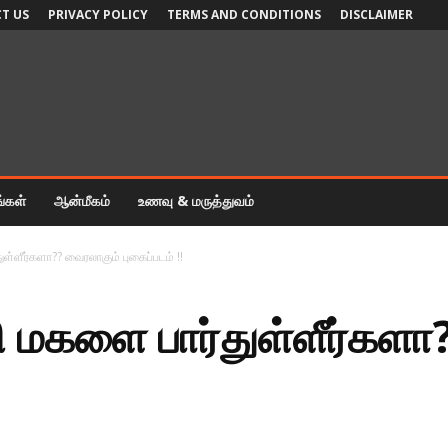
T US
PRIVACY POLICY
TERMS AND CONDITIONS
DISCLAIMER
ங்கள்
ஆன்மீகம்
உணவு & மருத்துவம்
்ளீர்களா?? வைரலாகும் புகைப்படம் !!
மகளை பார்துள்ளீர்களா