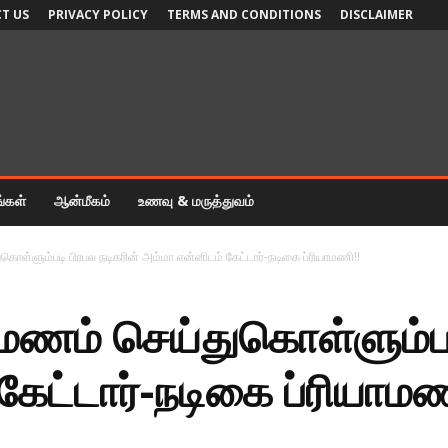
T US
PRIVACY POLICY
TERMS AND CONDITIONS
DISCLAIMER
ங்கள்
ஆன்மீகம்
உணவு & மருத்துவம்
ள்ளும்படி பிரபல நடிகரின் அம்மா என்னிடம் கேட்டார்-நடிகை ப்ரியாமணி!!
ணம் செய்துகொள்ளும்படி
கேட்டார்-நடிகை ப்ரியாமண