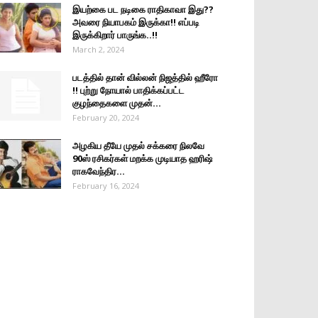
இயற்கை பட நடிகை ராதிகாவா இது??
அவரை நியாபகம் இருக்கா!! எப்படி
இருக்கிறார் பாருங்க..!!
March 2, 2024
படத்தில் தான் வில்லன் நிஜத்தில் ஹீரோ
!! புற்று நோயால் பாதிக்கப்பட்ட
குழந்தைகளை முதன்...
February 20, 2024
அழகிய தீயே முதல் சக்கரை நிலவே
90ஸ் ரசிகர்கள் மறக்க முடியாத ஹரிஷ்
ராகவேந்திர...
February 16, 2024