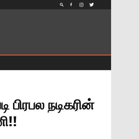
 பிரபல நடிகரின்
ி!!