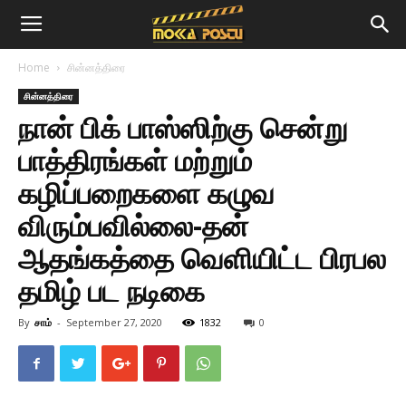
Home
சின்னத்திரை
சின்னத்திரை
நான் பிக் பாஸ்ஸிற்கு சென்று
பாத்திரங்கள் மற்றும்
கழிப்பறைகளை கழுவ
விரும்பவில்லை-தன்
ஆதங்கத்தை வெளியிட்ட பிரபல
தமிழ் பட நடிகை
By
சாம்
-
September 27, 2020
1832
0