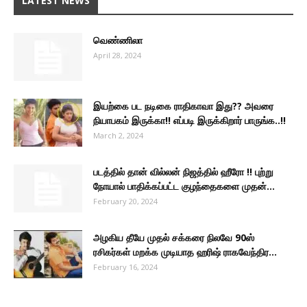
LATEST NEWS
வெண்ணிலா
April 28, 2024
இயற்கை பட நடிகை ராதிகாவா இது?? அவரை
நியாபகம் இருக்கா!! எப்படி இருக்கிறார் பாருங்க..!!
March 2, 2024
படத்தில் தான் வில்லன் நிஜத்தில் ஹீரோ !! புற்று
நோயால் பாதிக்கப்பட்ட குழந்தைகளை முதன்...
February 20, 2024
அழகிய தீயே முதல் சக்கரை நிலவே 90ஸ்
ரசிகர்கள் மறக்க முடியாத ஹரிஷ் ராகவேந்திர...
February 16, 2024