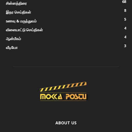
68
சின்னத்திரை
8
இதர செய்திகள்
5
உணவு & மருத்துவம்
4
விளையாட்டு செய்திகள்
4
ஆன்மீகம்
3
வீடியோ
ABOUT US