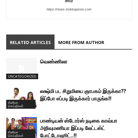
சாம்
https://news.mokkapostu.com
RELATED ARTICLES
MORE FROM AUTHOR
வெண்ணிலா
UNCATEGORIZED
லக்ஷ்மி பட சிறுமியை ஞாபகம் இருக்கா??
இப்போ எப்படி இருக்கார் பாருங்க!!
சினிமா
செய்திகள்
பாண்டியன் ஸ்டோர்ஸ் நடிகை காவ்யா
அறிவுமணியா இப்படி லேட்டஸ்ட்
சினிமா
போட்டோஷூட்..!!
செய்திகள்