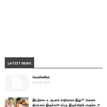
LATEST NEWS
வெண்ணிலா
April 28, 2024
இயற்கை பட நடிகை ராதிகாவா இது?? அவரை
நியாபகம் இருக்கா!! எப்படி இருக்கிறார் பாருங்க..!!