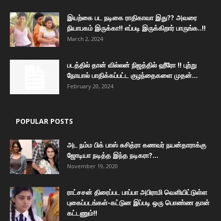
இயற்கை பட நடிகை ராதிகாவா இது?? அவரை
நியாபகம் இருக்கா!! எப்படி இருக்கிறார் பாருங்க..!!
March 2, 2024
படத்தில் தான் வில்லன் நிஜத்தில் ஹீரோ !! புற்று
நோயால் பாதிக்கப்பட்ட குழந்தைகளை முதன்...
February 20, 2024
POPULAR POSTS
அட நம்ம பிக் பாஸ் சுசித்ரா கணவர் நயன்தாராக்கு
ஜோடியா நடித்த இந்த நடிகரா?...
November 19, 2020
ராட்சசன் திரைப்பட பாப்பா அபிராமி வெளியிட்டுள்ள
புகைப்படங்கள்-கட்டுன இப்படி ஒரு பொண்ண தான்
கட்டணும்!!