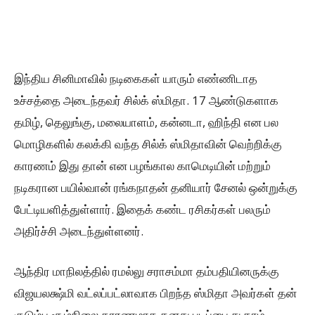
இந்திய சினிமாவில் நடிகைகள் யாரும் எண்ணிடாத
உச்சத்தை அடைந்தவர் சில்க் ஸ்மிதா. 17 ஆண்டுகளாக
தமிழ், தெலுங்கு, மலையாளம், கன்னடா, ஹிந்தி என பல
மொழிகளில் கலக்கி வந்த சில்க் ஸ்மிதாவின் வெற்றிக்கு
காரணம் இது தான் என பழங்கால காமெடியின் மற்றும்
நடிகரான பயில்வான் ரங்கநாதன் தனியார் சேனல் ஒன்றுக்கு
பேட்டியளித்துள்ளார். இதைக் கண்ட ரசிகர்கள் பலரும்
அதிர்ச்சி அடைந்துள்ளனர்.
ஆந்திர மாநிலத்தில் ரமல்லு சராசம்மா தம்பதியினருக்கு
விஜயலக்ஷ்மி வட்லப்பட்லாவாக பிறந்த ஸ்மிதா அவர்கள் தன்
குடும்ப சூழ்நிலை காரணமாக தனது படிப்பை ௪ காம்