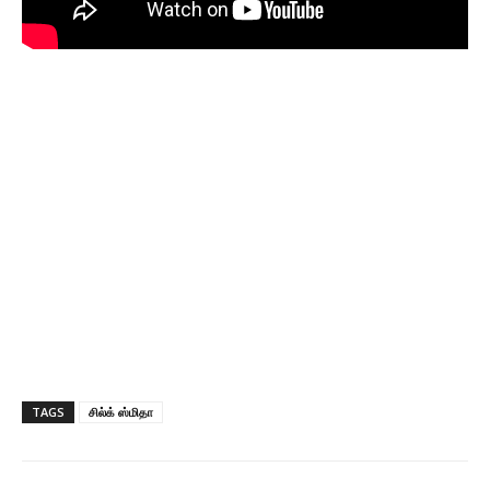
TAGS
சில்க் ஸ்மிதா