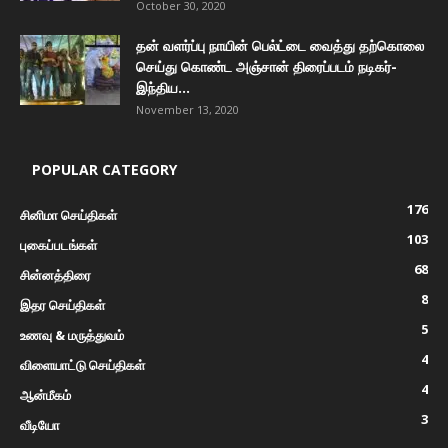
October 30, 2020
தன் வளர்ப்பு நாயின் பெல்ட்டை வைத்து தற்கொலை
செய்து கொண்ட அஞ்சான் திரைப்படம் நடிகர்-
இந்திய...
November 13, 2020
POPULAR CATEGORY
176
சினிமா செய்திகள்
103
புகைப்படங்கள்
68
சின்னத்திரை
8
இதர செய்திகள்
5
உணவு & மருத்துவம்
4
விளையாட்டு செய்திகள்
4
ஆன்மீகம்
3
வீடியோ