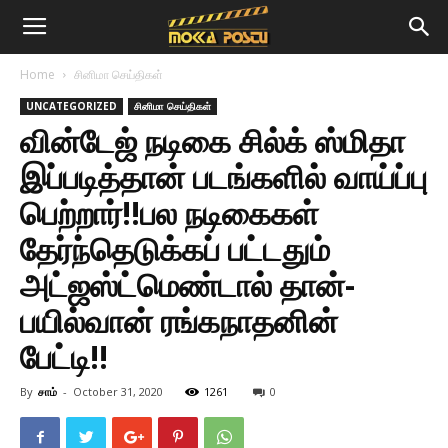
Home
சினிமா செய்திகள்
UNCATEGORIZED
சினிமா செய்திகள்
வின்டேஜ் நடிகை சில்க் ஸ்மிதா
இப்படித்தான் படங்களில் வாய்ப்பு
பெற்றார்!!பல நடிகைகள்
தேர்ந்தெடுக்கப் பட்டதும்
அட்ஜஸ்ட்மெண்டால் தான்-
பயில்வான் ரங்கநாதனின்
பேட்டி!!
By
சாம்
-
October 31, 2020
1261
0