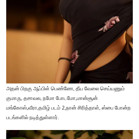
அதன் பிறகு ஆப்பிள் பெண்ணே, தீய வேலை செய்யணும்
குமாரு, தசாவல, நமோ போடமோ,மான்சூன்
மங்கோஸ்,வீரா,தமிழ் படம் 2,நான் சிரித்தாள், ஸ்பை போன்ற
படங்களில் நடித்துள்ளார்.