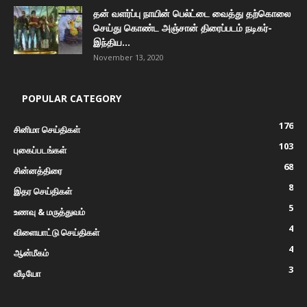
தன் வளர்ப்பு நாயின் பெல்ட்டை வைத்து தற்கொலை
செய்து கொண்ட அஞ்சான் திரைப்படம் நடிகர்-
இந்திய...
November 13, 2020
POPULAR CATEGORY
176
சினிமா செய்திகள்
103
புகைப்படங்கள்
68
சின்னத்திரை
8
இதர செய்திகள்
5
உணவு & மருத்துவம்
4
விளையாட்டு செய்திகள்
4
ஆன்மீகம்
3
வீடியோ