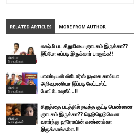
RELATED ARTICLES
MORE FROM AUTHOR
லக்ஷ்மி பட சிறுமியை ஞாபகம் இருக்கா??
இப்போ எப்படி இருக்கார் பாருங்க!!
சினிமா
செய்திகள்
பாண்டியன் ஸ்டோர்ஸ் நடிகை காவ்யா
அறிவுமணியா இப்படி லேட்டஸ்ட்
சினிமா
போட்டோஷூட்..!!
செய்திகள்
சிறுத்தை படத்தில் நடித்த குட்டி பெண்ணை
ஞாபகம் இருக்கா?? நெடுநெடுவென
சினிமா
வளர்ந்து ஹீரோயின் கண்ணக்கா
செய்திகள்
இருக்காங்களே.!!