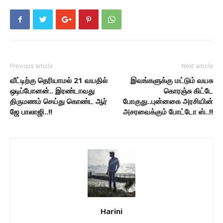
Previous article
Next article
வீட்டிற்கு தெரியாமல் 21 வயதில்
இவங்களுக்கு மட்டும் வயசு
ஒடிப்போனன்.. இரண்டாவது
கொரஞ்சு கிட்டே
திருமணம் செய்து கொண்ட ஆர்
போகுது..புன்னகை அரசியின்
ஜே பாலாஜி..!!
அசரவைக்கும் போட்டோ ஸ்..!!
Harini