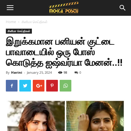
Home
சினிமா செய்திகள்
சினிமா செய்திகள்
இறுக்கமான பனியன் குட்டை
பாவாடையில் ஒரு போஸ்
கொடுத்த ஐஷ்வர்யா மேனன்..!!
By
Harini
-
January 25, 2024
98
0