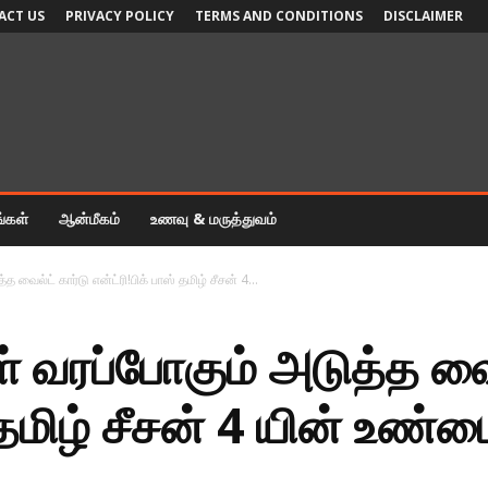
ACT US
PRIVACY POLICY
TERMS AND CONDITIONS
DISCLAIMER
ங்கள்
ஆன்மீகம்
உணவு & மருத்துவம்
்த வைல்ட் கார்டு என்ட்ரி!பிக் பாஸ் தமிழ் சீசன் 4...
னுள் வரப்போகும் அடுத்த வை
் தமிழ் சீசன் 4 யின் உண