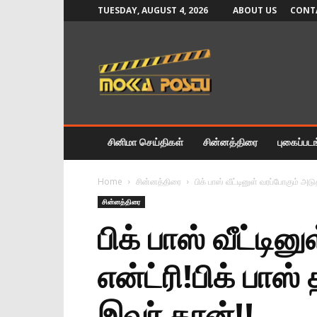
TUESDAY, AUGUST 4, 2026
ABOUT US
CONT
Mokka
Postu
News
சினிமா செய்திகள்
சின்னத்திரை
புகைப்பட
Home
சின்னத்திரை
பிக் பாஸ் வீட்டினுள் வரப்போகும் அடுத
சின்னத்திரை
பிக் பாஸ் வீட்டி
என்ட்ரி!பிக் பாஸ
இவர் தான்!!