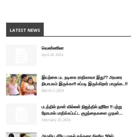
LATEST NEWS
வெண்ணிலா
April 28, 2024
இயற்கை பட நடிகை ராதிகாவா இது?? அவரை
நியாபகம் இருக்கா!! எப்படி இருக்கிறார் பாருங்க..!!
March 2, 2024
படத்தில் தான் வில்லன் நிஜத்தில் ஹீரோ !! புற்று
நோயால் பாதிக்கப்பட்ட குழந்தைகளை முதன்...
February 20, 2024
அழகிய தீயே முதல் சக்கரை நிலவே 90ஸ்