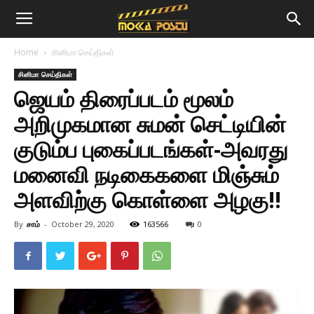
Home
சினிமா செய்திகள்
சினிமா செய்திகள்
ஜெயம் திரைப்படம் மூலம்
அறிமுகமான சுமன் செட்டியின்
குடும்ப புகைப்படங்கள்-அவரது
மனைவி நடிகைகளை மிஞ்சும்
அளவிற்கு கொள்ளை அழகு!!
By
சாம்
-
October 29, 2020
163566
0