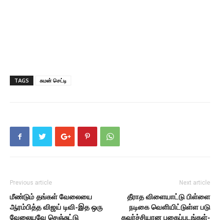
TAGS
சுமன் செட்டி
Previous article
Next article
மீண்டும் தங்கள் வேலையை
தீராத விளையாட்டு பிள்ளை
ஆரம்பித்த விஜய் டிவி-இத ஒரு
நடிகை வெளியிட்டுள்ள படு
வேலையவே செஞ்சுட்டு
கவர்ச்சியான புகைப்படங்கள்-