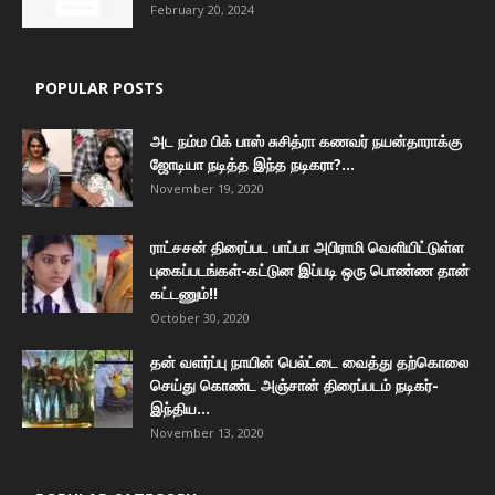
February 20, 2024
POPULAR POSTS
அட நம்ம பிக் பாஸ் சுசித்ரா கணவர் நயன்தாராக்கு
ஜோடியா நடித்த இந்த நடிகரா?...
November 19, 2020
ராட்சசன் திரைப்பட பாப்பா அபிராமி வெளியிட்டுள்ள
புகைப்படங்கள்-கட்டுன இப்படி ஒரு பொண்ண தான்
கட்டணும்!!
October 30, 2020
தன் வளர்ப்பு நாயின் பெல்ட்டை வைத்து தற்கொலை
செய்து கொண்ட அஞ்சான் திரைப்படம் நடிகர்-
இந்திய...
November 13, 2020