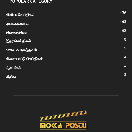
POPULAR CATEGORY
176
சினிமா செய்திகள்
103
புகைப்படங்கள்
68
சின்னத்திரை
8
இதர செய்திகள்
5
உணவு & மருத்துவம்
4
விளையாட்டு செய்திகள்
4
ஆன்மீகம்
3
வீடியோ