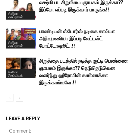
லக்ஷ்மி பட சிறுமியை ஞாபகம் இருக்கா??
இப்போ எப்படி இருக்கார் பாருங்க!!
சினிமா
செய்திகள்
பாண்டியன் ஸ்டோர்ஸ் நடிகை காவ்யா
அறிவுமணியா இப்படி லேட்டஸ்ட்
சினிமா
போட்டோஷூட்..!!
செய்திகள்
சிறுத்தை படத்தில் நடித்த குட்டி பெண்ணை
ஞாபகம் இருக்கா?? நெடுநெடுவென
சினிமா
வளர்ந்து ஹீரோயின் கண்ணக்கா
செய்திகள்
இருக்காங்களே.!!
LEAVE A REPLY