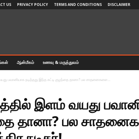
CT US
PRIVACY POLICY
TERMS AND CONDITIONS
DISCLAIMER
ங்கள்
ஆன்மீகம்
உணவு & மருத்துவம்
் வயது பவானியாக நடித்தது இந்த சுட்டி குழந்தை தானா? பல சாதனைகளை...
டத்தில் இளம் வயது பவான
ுழந்தை தானா? பல சாதன
திர நடிகர்!