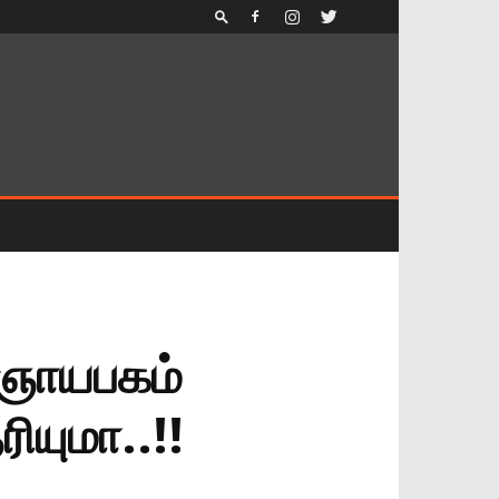
ை ஞாயபகம்
ியுமா..!!