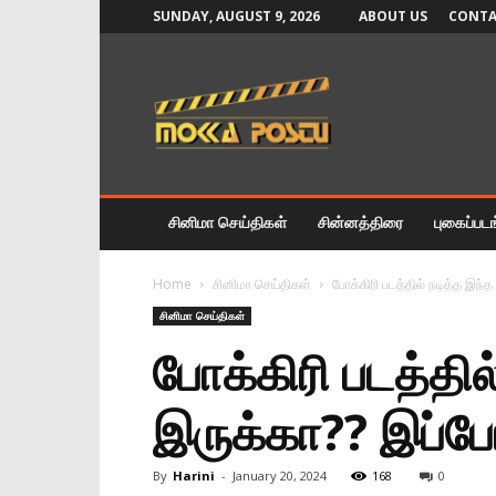
SUNDAY, AUGUST 9, 2026
ABOUT US
CONTA
Mokka
Postu
News
சினிமா செய்திகள்
சின்னத்திரை
புகைப்பட
Home
சினிமா செய்திகள்
போக்கிரி படத்தில் நடித்த இந்
சினிமா செய்திகள்
போக்கிரி படத்தி
இருக்கா?? இப்போத
By
Harini
-
January 20, 2024
168
0