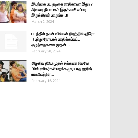
இயற்கை பட நடிகை ராதிகாவா இது??
அவரை நியாபகம் இருக்கா!! எப்படி
இருக்கிறார் பாருங்க..!!
March 2, 2024
படத்தில் தான் வில்லன் நிஜத்தில் ஹீரோ
!! புற்று நோயால் பாதிக்கப்பட்ட
குழந்தைகளை முதன்...
February 20, 2024
அழகிய தீயே முதல் சக்கரை நிலவே
90ஸ் ரசிகர்கள் மறக்க முடியாத ஹரிஷ்
ராகவேந்திர...
February 16, 2024