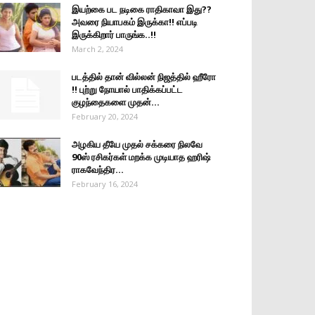
இயற்கை பட நடிகை ராதிகாவா இது??
அவரை நியாபகம் இருக்கா!! எப்படி
இருக்கிறார் பாருங்க..!!
March 2, 2024
படத்தில் தான் வில்லன் நிஜத்தில் ஹீரோ
!! புற்று நோயால் பாதிக்கப்பட்ட
குழந்தைகளை முதன்...
February 20, 2024
அழகிய தீயே முதல் சக்கரை நிலவே
90ஸ் ரசிகர்கள் மறக்க முடியாத ஹரிஷ்
ராகவேந்திர...
February 16, 2024