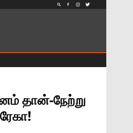
ம் தான்-நேற்று
 ரேகா!