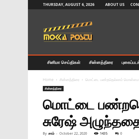
THURSDAY, AUGUST 6, 2026
ABOUT US
CON
Mokka
Postu
News
சினிமா செய்திகள்
சின்னத்திரை
புகைப்பட
Home
சின்னத்திரை
மொட்டை பண்றதெல்லாம் மொள்ளமாரித்
சின்னத்திரை
மொட்டை பண்றதெல
சுரேஷ் அழுந்ததை 
By
சாம்
-
October 22, 2020
1435
0