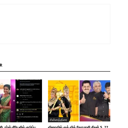
R
சின்னத்திரை
டோர்ஸ் சீரியலில் குடும்ப
விரைவில் குக் வித் கோமாளி சீசன் 5..??