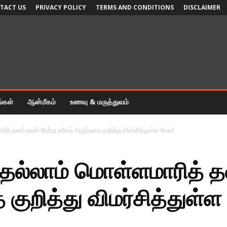
TACT US
PRIVACY POLICY
TERMS AND CONDITIONS
DISCLAIMER
ங்கள்
ஆன்மீகம்
உணவு & மருத்துவம்
 தனம் தான்-நேற்று சுரேஷ் அழுந்ததை குறித்து விமர்சித்துள்ள ரேகா!
்லாம் மொள்ளமாரித் தன
குறித்து விமர்சித்துள்ள