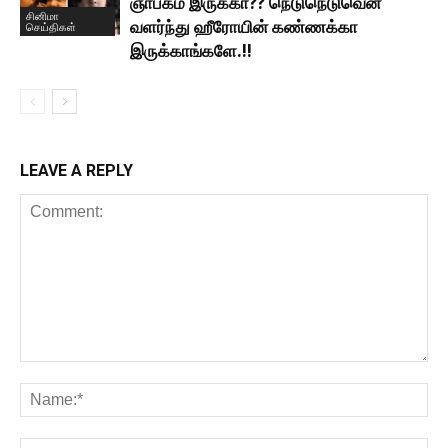
ஞாபகம் இருக்கா?? நெடுநெடுவென
சினிமா
வளர்ந்து ஹீரோயின் கண்ணக்கா
செய்திகள்
இருக்காங்களே.!!
LEAVE A REPLY