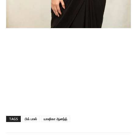
TAGS
பிக் பாஸ்
யாஷிகா ஆனந்த்