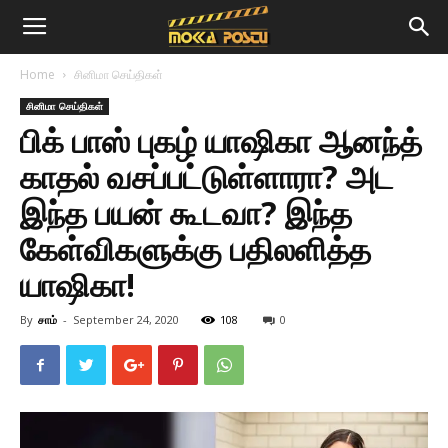
Home
சினிமா செய்திகள்
சினிமா செய்திகள்
பிக் பாஸ் புகழ் யாஷிகா ஆனந்த்
காதல் வசப்பட்டுள்ளாரா? அட
இந்த பயன் கூடவா? இந்த
கேள்விகளுக்கு பதிலளித்த
யாஷிகா!
By
சாம்
-
September 24, 2020
108
0