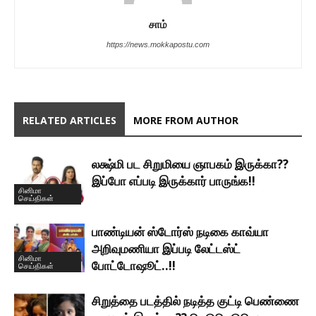
சாம்
https://news.mokkapostu.com
RELATED ARTICLES
MORE FROM AUTHOR
லக்ஷ்மி பட சிறுமியை ஞாபகம் இருக்கா??
இப்போ எப்படி இருக்கார் பாருங்க!!
சினிமா
செய்திகள்
பாண்டியன் ஸ்டோர்ஸ் நடிகை காவ்யா
அறிவுமணியா இப்படி லேட்டஸ்ட்
சினிமா
போட்டோஷூட்..!!
செய்திகள்
சிறுத்தை படத்தில் நடித்த குட்டி பெண்ணை