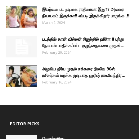
இயற்கை பட நடிகை ராதிகாவா இது?? அவரை
நியாபகம் இருக்கா!! எப்படி இருக்கிறார் பாருங்க..!!
March 2, 2024
படத்தில் தான் வில்லன் நிஜத்தில் ஹீரோ !! புற்று
நோயால் பாதிக்கப்பட்ட குழந்தைகளை முதன்...
February 20, 2024
அழகிய தீயே முதல் சக்கரை நிலவே 90ஸ்
ரசிகர்கள் மறக்க முடியாத ஹரிஷ் ராகவேந்திர...
February 16, 2024
EDITOR PICKS
வெண்ணிலா