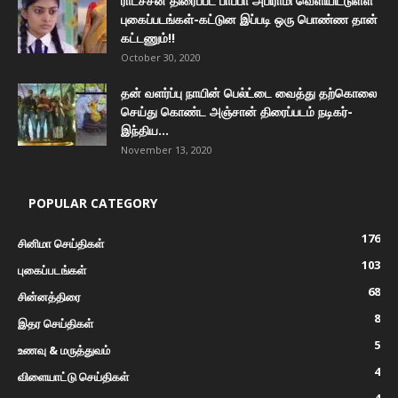
ராட்சசன் திரைப்பட பாப்பா அபிராமி வெளியிட்டுள்ள
புகைப்படங்கள்-கட்டுன இப்படி ஒரு பொண்ண தான்
கட்டணும்!!
October 30, 2020
தன் வளர்ப்பு நாயின் பெல்ட்டை வைத்து தற்கொலை
செய்து கொண்ட அஞ்சான் திரைப்படம் நடிகர்-
இந்திய...
November 13, 2020
POPULAR CATEGORY
176
சினிமா செய்திகள்
103
புகைப்படங்கள்
68
சின்னத்திரை
8
இதர செய்திகள்
5
உணவு & மருத்துவம்
4
விளையாட்டு செய்திகள்