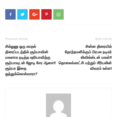
Previous article
Next article
சில்லுனு ஒரு காதல்
சின்ன திரையில்
திரைப்படத்தில் சூர்யாவின்
தோற்றமளிக்கும் பிரபல நடிகர்
மகளாக நடித்த ஷரியாவிற்கு
லிவிங்ஸ்டன் மகள்!!
சூர்யாவுடன் ஜோடி சேர ஆசை!!
தொலைக்காட்சி மற்றும் சீரியலின்
சூர்யா இதை
விவரம் உள்ள!
ஒத்துக்கொள்வாரா?