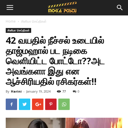
Home
சினிமா செய்திகள்
சினிமா செய்திகள்
42 வயதில் நீச்சல் உடையில்
தாஜ்மஹால் பட நடிகை
வெளியிட்ட போட்டோ??அட
அவங்களா இது என
ஆச்சிரியதில் ரசிகர்கள்!!
By
Harini
-
January 19, 2024
77
0