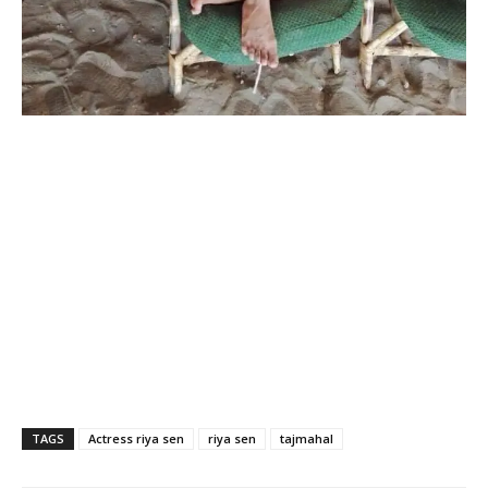
TAGS
Actress riya sen
riya sen
tajmahal