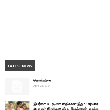
LATEST NEWS
வெண்ணிலா
April 28, 2024
இயற்கை பட நடிகை ராதிகாவா இது?? அவரை
நியாபகம் இருக்கா!! எப்படி இருக்கிறார் பாருங்க..!!