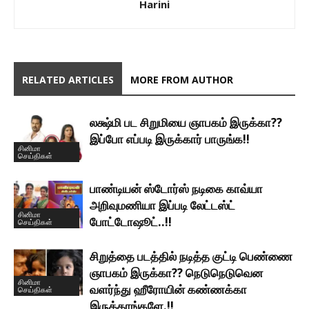
Harini
RELATED ARTICLES
MORE FROM AUTHOR
லக்ஷ்மி பட சிறுமியை ஞாபகம் இருக்கா??
இப்போ எப்படி இருக்கார் பாருங்க!!
சினிமா
செய்திகள்
பாண்டியன் ஸ்டோர்ஸ் நடிகை காவ்யா
அறிவுமணியா இப்படி லேட்டஸ்ட்
சினிமா
போட்டோஷூட்..!!
செய்திகள்
சிறுத்தை படத்தில் நடித்த குட்டி பெண்ணை
ஞாபகம் இருக்கா?? நெடுநெடுவென
சினிமா
வளர்ந்து ஹீரோயின் கண்ணக்கா
செய்திகள்
இருக்காங்களே.!!