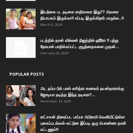
இயற்கை பட நடிகை ராதிகாவா இது?? அவரை
நியாபகம் இருக்கா!! எப்படி இருக்கிறார் பாருங்க..!!
March 2, 2024
படத்தில் தான் வில்லன் நிஜத்தில் ஹீரோ !! புற்று
நோயால் பாதிக்கப்பட்ட குழந்தைகளை முதன்...
February 20, 2024
POPULAR POSTS
அட நம்ம பிக் பாஸ் சுசித்ரா கணவர் நயன்தாராக்கு
ஜோடியா நடித்த இந்த நடிகரா?...
November 19, 2020
ராட்சசன் திரைப்பட பாப்பா அபிராமி வெளியிட்டுள்ள
புகைப்படங்கள்-கட்டுன இப்படி ஒரு பொண்ண தான்
கட்டணும்!!