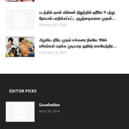
படத்தில் தான் வில்லன் நிஜத்தில் ஹீரோ !! புற்று
நோயால் பாதிக்கப்பட்ட குழந்தைகளை முதன்...
February 20, 2024
அழகிய தீயே முதல் சக்கரை நிலவே 90ஸ்
ரசிகர்கள் மறக்க முடியாத ஹரிஷ் ராகவேந்திர...
February 16, 2024
EDITOR PICKS
வெண்ணிலா
April 28, 2024