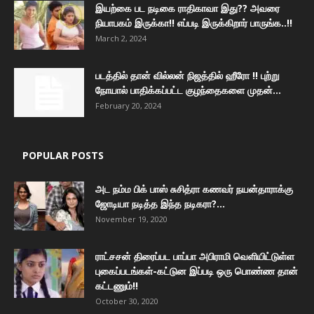
இயற்கை பட நடிகை ராதிகாவா இது?? அவரை
நியாபகம் இருக்கா!! எப்படி இருக்கிறார் பாருங்க..!!
March 2, 2024
படத்தில் தான் வில்லன் நிஜத்தில் ஹீரோ !! புற்று
நோயால் பாதிக்கப்பட்ட குழந்தைகளை முதன்...
February 20, 2024
POPULAR POSTS
அட நம்ம பிக் பாஸ் சுசித்ரா கணவர் நயன்தாராக்கு
ஜோடியா நடித்த இந்த நடிகரா?...
November 19, 2020
ராட்சசன் திரைப்பட பாப்பா அபிராமி வெளியிட்டுள்ள
புகைப்படங்கள்-கட்டுன இப்படி ஒரு பொண்ண தான்
கட்டணும்!!
October 30, 2020