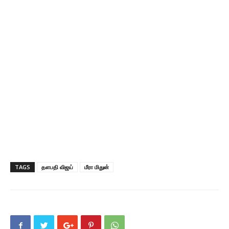
TAGS
தளபதி விஜய்
மீரா மிதுன்