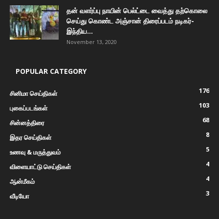
தன் வளர்ப்பு நாயின் பெல்ட்டை வைத்து தற்கொலை
செய்து கொண்ட அஞ்சான் திரைப்படம் நடிகர்-
இந்திய...
November 13, 2020
POPULAR CATEGORY
176
சினிமா செய்திகள்
103
புகைப்படங்கள்
68
சின்னத்திரை
8
இதர செய்திகள்
5
உணவு & மருத்துவம்
4
விளையாட்டு செய்திகள்
4
ஆன்மீகம்
3
வீடியோ