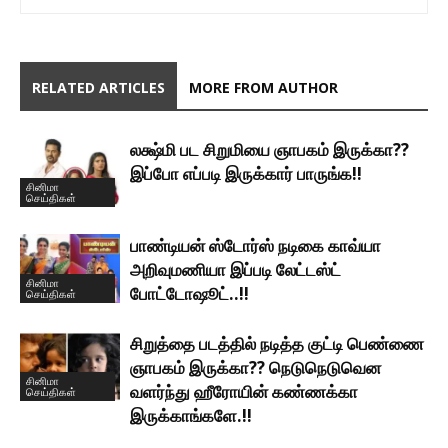
RELATED ARTICLES
MORE FROM AUTHOR
லக்ஷ்மி பட சிறுமியை ஞாபகம் இருக்கா??
இப்போ எப்படி இருக்கார் பாருங்க!!
சினிமா
செய்திகள்
பாண்டியன் ஸ்டோர்ஸ் நடிகை காவ்யா
அறிவுமணியா இப்படி லேட்டஸ்ட்
சினிமா
போட்டோஷூட்..!!
செய்திகள்
சிறுத்தை படத்தில் நடித்த குட்டி பெண்ணை
ஞாபகம் இருக்கா?? நெடுநெடுவென
சினிமா
வளர்ந்து ஹீரோயின் கண்ணக்கா
செய்திகள்
இருக்காங்களே.!!