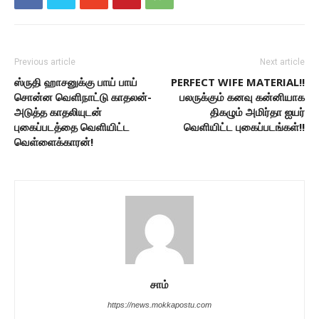
Previous article
Next article
ஸ்ருதி ஹாசனுக்கு பாய் பாய்
PERFECT WIFE MATERIAL!!
சொன்ன வெளிநாட்டு காதலன்-
பலருக்கும் கனவு கன்னியாக
அடுத்த காதலியுடன்
திகழும் அமிர்தா ஐயர்
புகைப்படத்தை வெளியிட்ட
வெளியிட்ட புகைப்படங்கள்!!
வெள்ளைக்காரன்!
சாம்
https://news.mokkapostu.com