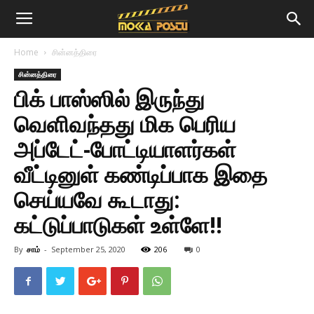
Home
சின்னத்திரை
சின்னத்திரை
பிக் பாஸ்ஸில் இருந்து
வெளிவந்தது மிக பெரிய
அப்டேட்-போட்டியாளர்கள்
வீட்டினுள் கண்டிப்பாக இதை
செய்யவே கூடாது:
கட்டுப்பாடுகள் உள்ளே!!
By
சாம்
-
September 25, 2020
206
0