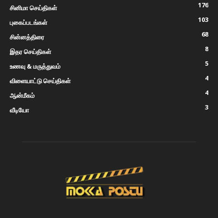
176
சினிமா செய்திகள்
103
புகைப்படங்கள்
68
சின்னத்திரை
8
இதர செய்திகள்
5
உணவு & மருத்துவம்
4
விளையாட்டு செய்திகள்
4
ஆன்மீகம்
3
வீடியோ