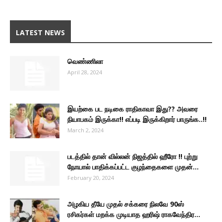
LATEST NEWS
வெண்ணிலா
April 28, 2024
இயற்கை பட நடிகை ராதிகாவா இது?? அவரை
நியாபகம் இருக்கா!! எப்படி இருக்கிறார் பாருங்க..!!
March 2, 2024
படத்தில் தான் வில்லன் நிஜத்தில் ஹீரோ !! புற்று
நோயால் பாதிக்கப்பட்ட குழந்தைகளை முதன்...
February 20, 2024
அழகிய தீயே முதல் சக்கரை நிலவே 90ஸ்
ரசிகர்கள் மறக்க முடியாத ஹரிஷ் ராகவேந்திர...