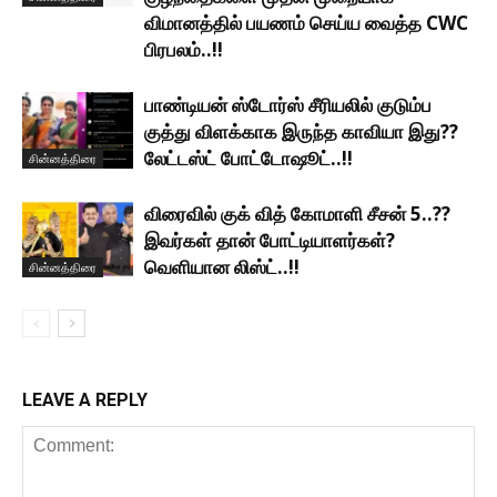
விமானத்தில் பயணம் செய்ய வைத்த CWC
பிரபலம்..!!
பாண்டியன் ஸ்டோர்ஸ் சீரியலில் குடும்ப
குத்து விளக்காக இருந்த காவியா இது??
லேட்டஸ்ட் போட்டோஷூட்..!!
சின்னத்திரை
விரைவில் குக் வித் கோமாளி சீசன் 5..??
இவர்கள் தான் போட்டியாளர்கள்?
வெளியான லிஸ்ட்..!!
சின்னத்திரை
LEAVE A REPLY