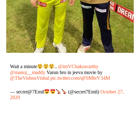
Wait a minute
..
@imVChakravarthy
@manoj__maddy
Varun bro in jeeva movie by
@TheVishnuVishal
pic.twitter.com/qF6MbrV34M
— secret@7Emil
(@secret7Emil)
October 27,
2020