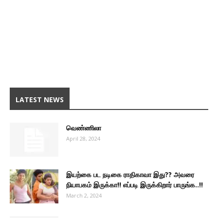
LATEST NEWS
வெண்ணிலா
April 28, 2024
இயற்கை பட நடிகை ராதிகாவா இது?? அவரை
நியாபகம் இருக்கா!! எப்படி இருக்கிறார் பாருங்க..!!
March 2, 2024