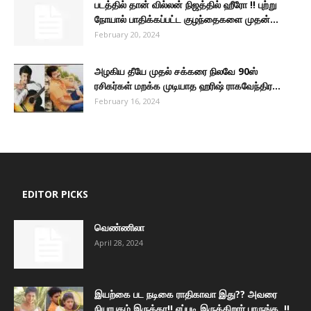
படத்தில் தான் வில்லன் நிஜத்தில் ஹீரோ !! புற்று
நோயால் பாதிக்கப்பட்ட குழந்தைகளை முதன்...
February 20, 2024
அழகிய தீயே முதல் சக்கரை நிலவே 90ஸ்
ரசிகர்கள் மறக்க முடியாத ஹரிஷ் ராகவேந்திர...
February 16, 2024
EDITOR PICKS
வெண்ணிலா
April 28, 2024
இயற்கை பட நடிகை ராதிகாவா இது?? அவரை
நியாபகம் இருக்கா!! எப்படி இருக்கிறார் பாருங்க..!!