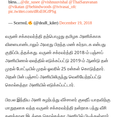
bless…
@dir_susee
@vishnuuvishal
@ThaiSaravanan
@vikatan
@behindwoods
@ivivasai_ofc
pic.twitter.com/dRsE0GfPSg
— SєитнιL
(@deaR_kiler)
December 19, 2018
வருண் சக்கரவர்த்தி தற்பொழுது தமிழக அணிக்காக
விளையாண்டாலும் அவரது பிறந்த மண் கர்நாடக என்பது
குறிப்பிடத்தக்கது. வருண் சக்ரவர்த்தி 2018-ம் பஞ்சாப்
அணியினால் ஏலத்தில் எடுக்கப்பட்டு 2019-ம் ஆண்டு தன்
முதல் போட்டியில் முதல் ஓவரில் 25 ரன்கள் கொடுத்தார்.
அதன் பின் பஞ்சாப் அணியிலிருந்து வெளியேற்றப்பட்டு
கொல்கத்தா அணியில் எடுக்கப்பட்டார்.
பிரபல இந்திய அணி சுழற்பந்து வீச்சாளர் குலதீப் யாதவிற்கு
மாறுதலாக வந்த வருண் சக்கரவர்த்தி நன்றாக பந்து வீசி
தனக்கான இடத்தை கொல்கத்தா அணியில் பிடித்துள்ளார்.