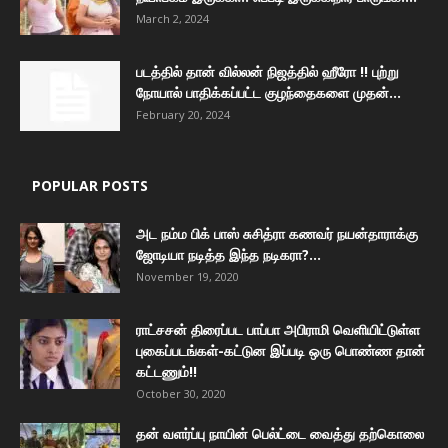
March 2, 2024
படத்தில் தான் வில்லன் நிஜத்தில் ஹீரோ !! புற்று
நோயால் பாதிக்கப்பட்ட குழந்தைகளை முதன்...
February 20, 2024
POPULAR POSTS
அட நம்ம பிக் பாஸ் சுசித்ரா கணவர் நயன்தாராக்கு
ஜோடியா நடித்த இந்த நடிகரா?...
November 19, 2020
ராட்சசன் திரைப்பட பாப்பா அபிராமி வெளியிட்டுள்ள
புகைப்படங்கள்-கட்டுன இப்படி ஒரு பொண்ண தான்
கட்டணும்!!
October 30, 2020
தன் வளர்ப்பு நாயின் பெல்ட்டை வைத்து தற்கொலை