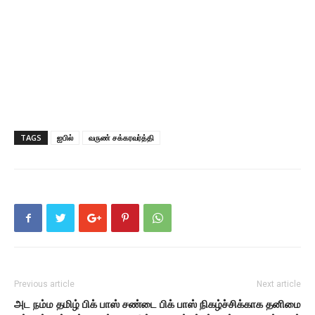
TAGS
ஐபில்
வருண் சக்கரவர்த்தி
Previous article
Next article
அட நம்ம தமிழ் பிக் பாஸ் சண்டை
பிக் பாஸ் நிகழ்ச்சிக்காக தனிமை