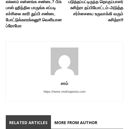
எல்லாம் என்னங்க சண்டை? பிக்
படுத்தப்பட்டிருந்த தொகுப்பாளர்
பாஸ் ஹிந்தில பாருங்க எப்படி
சுசித்ரா தப்பியோட்டம்-அடுத்த
எச்சிலை காரி துப்பி சண்டை
சர்ச்சையை உருவாக்கி வரும்
போட்டுக்காரங்கனு!! வெளியான
சுசித்ரா!!
ப்ரோமோ
சாம்
https://news.mokkapostu.com
RELATED ARTICLES
MORE FROM AUTHOR