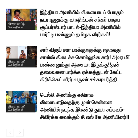
இந்தியா அணியில் விளையாடப் போகும்
நடராஜனுக்கு வாஷிங்டன் சுந்தர் பாடிய
விளையாட்டு
சூப்பர்ஸ்டார் பாடல்-இந்தியா அணியில்
செய்திகள்
பார்ட்டி பண்ணும் தமிழக வீரர்கள்!
சார் விஜய் சார பாக்குறதுக்கு ஏதாவது
சான்ஸ் கிடைச்ச சொல்லுங்க சார்! அவர மீட்
விளையாட்டு
பண்ணனும்னு ஆசையா இருக்கு!!தன்
செய்திகள்
தலைவனை பார்க்க ஏக்கத்துடன் கேட்ட
கிரிக்கெட் வீரர் வருண் சக்கரவர்த்தி
டெல்லி அணிக்கு எதிராக
விளையாடுவதற்கு முன் சென்னை
விளையாட்டு
அணியில் நடந்த இரண்டு துயர சம்பவம்-
செய்திகள்
சிலிர்க்க வைக்கும் சி எஸ் கே அணியினர்!!