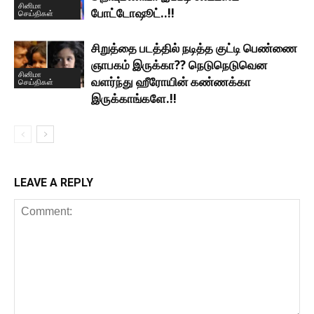
சினிமா
போட்டோஷூட்..!!
செய்திகள்
சிறுத்தை படத்தில் நடித்த குட்டி பெண்ணை
ஞாபகம் இருக்கா?? நெடுநெடுவென
சினிமா
வளர்ந்து ஹீரோயின் கண்ணக்கா
செய்திகள்
இருக்காங்களே.!!
LEAVE A REPLY