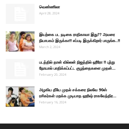
வெண்ணிலா
April 28, 2024
இயற்கை பட நடிகை ராதிகாவா இது?? அவரை
நியாபகம் இருக்கா!! எப்படி இருக்கிறார் பாருங்க..!!
March 2, 2024
படத்தில் தான் வில்லன் நிஜத்தில் ஹீரோ !! புற்று
நோயால் பாதிக்கப்பட்ட குழந்தைகளை முதன்...
February 20, 2024
அழகிய தீயே முதல் சக்கரை நிலவே 90ஸ்
ரசிகர்கள் மறக்க முடியாத ஹரிஷ் ராகவேந்திர...
February 16, 2024