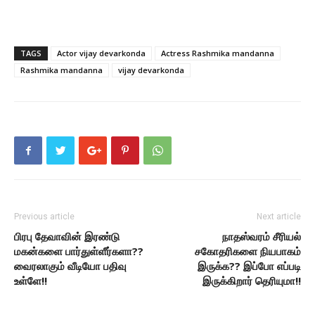
TAGS
Actor vijay devarkonda
Actress Rashmika mandanna
Rashmika mandanna
vijay devarkonda
Previous article
Next article
பிரபு தேவாவின் இரண்டு
நாதஸ்வரம் சீரியல்
மகன்களை பார்துள்ளீர்களா??
சகோதரிகளை நியபாகம்
வைரலாகும் வீடியோ பதிவு
இருக்க?? இப்போ எப்படி
உள்ளே!!
இருக்கிறார் தெரியுமா!!