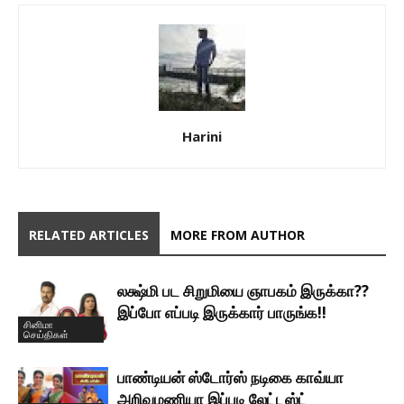
Harini
RELATED ARTICLES
MORE FROM AUTHOR
லக்ஷ்மி பட சிறுமியை ஞாபகம் இருக்கா??
இப்போ எப்படி இருக்கார் பாருங்க!!
சினிமா
செய்திகள்
பாண்டியன் ஸ்டோர்ஸ் நடிகை காவ்யா
அறிவுமணியா இப்படி லேட்டஸ்ட்