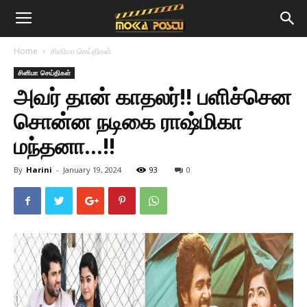
Home
சினிமா செய்திகள்
சினிமா செய்திகள்
அவர் தான் காதலர்!! பளிச்சென
சொன்ன நடிகை ராஷ்மிகா
மந்தனா…!!
By
Harini
-
January 19, 2024
93
0